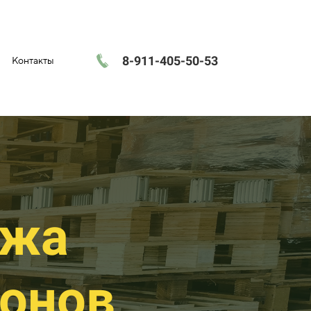
8-911-405-50-53
Контакты
ажа
донов