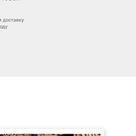
 доставку
роду