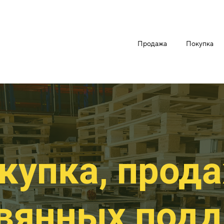
Продажа
Покупка
купка, прод
вянных под